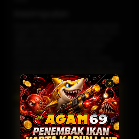
Kesimpulan
Mewujudkan RTP besar kini bukan lagi sekadar
angan-angan kosong jika Anda memilih mitra
digital yang tepat. Kolaborasi solid antara
AGAM69 dan RTP AGAM 69 memberikan
jaminan keamanan, kecepatan, serta
transparansi terbaik di kelasnya. Amankan
momentum emas Anda sekarang juga, nikmati
prosesnya, dan raih kebebasan finansial tanpa
batas!
✕
Keyword Terkait :
AGAM69
AGAM69 LOGIN
AGAM69 DAFTAR
SITUS AGAM69
SITUS AGAM69