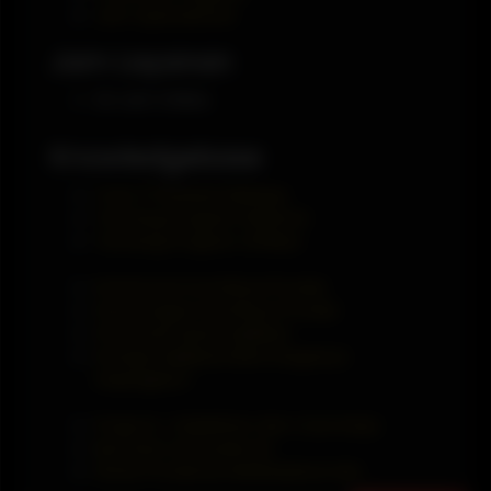
Jam Operasional
Jam Layanan
24 Jam Online
Knowledgebase
Cara / Panduan Belanja
Tentang Program Referral
Tentang Program Affiliasi
Ketentuan Kontribusi Produk
Keuntungan Kontribusi Produk
Informasi Lisensi Aplikasi
Kenapa Aplikasi Disini harganya
terjangkau?
Projects : Kelebihan dan Cara Kerja
Ikuti kami di Facebook
Share Produk ke Marketplace lain